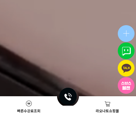
빠른수강료조회
라오나토쇼핑몰
Academy News
이벤트
뷰티스쿨 뉴스